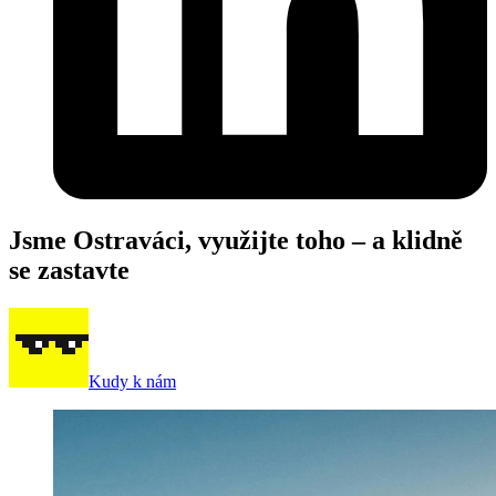
Jsme O
s
traváci, využijte toho –
a klidně
s
e
zasta
v
te
Kudy k nám