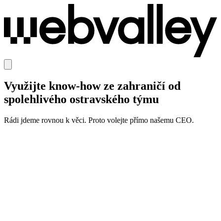
Vy
u
žijte know-how ze zahraničí od
s
p
olehlivého ostr
a
vského týmu
Rádi jdeme rovnou k věci.
Proto volejte přímo našemu CEO.