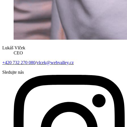
Lukáš Vlček
CEO
+420 732 270 080
/
vlcek@webvalley.cz
Sledujte nás