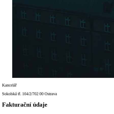
Kancelář
Sokolská tř. 104/2
/
702 00 Ostrava
Faktur
a
ční
údaje