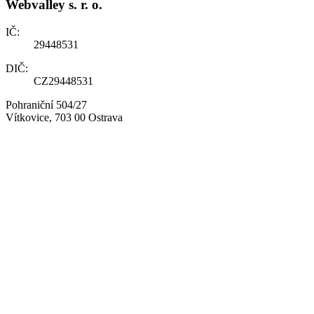
Webvalley s. r. o.
IČ:
29448531
DIČ:
CZ29448531
Pohraniční 504/27
Vítkovice, 703 00 Ostrava